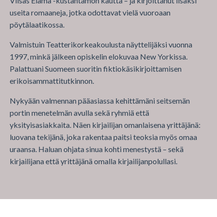
Viisas Elämä -kustantamon kautta – ja kirjoittanut lisäksi
useita romaaneja, jotka odottavat vielä vuoroaan
pöytälaatikossa.
Valmistuin Teatterikorkeakoulusta näyttelijäksi vuonna
1997, minkä jälkeen opiskelin elokuvaa New Yorkissa.
Palattuani Suomeen suoritin fiktiokäsikirjoittamisen
erikoisammattitutkinnon.
Nykyään valmennan pääasiassa kehittämäni seitsemän
portin menetelmän avulla sekä ryhmiä että
yksityisasiakkaita. Näen kirjailijan omanlaisena yrittäjänä:
luovana tekijänä, joka rakentaa paitsi teoksia myös omaa
uraansa. Haluan ohjata sinua kohti menestystä – sekä
kirjailijana että yrittäjänä omalla kirjailijanpolullasi.