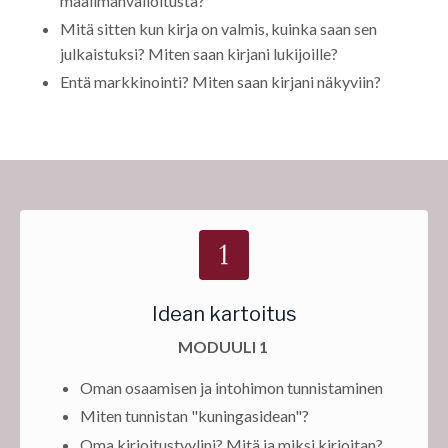
maailmanvalloitusta?
Mitä sitten kun kirja on valmis, kuinka saan sen
julkaistuksi? Miten saan kirjani lukijoille?
Entä markkinointi? Miten saan kirjani näkyviin?
Idean kartoitus
MODUULI 1
Oman osaamisen ja intohimon tunnistaminen
Miten tunnistan "kuningasidean"?
Oma kirjoitustyylini? Mitä ja miksi kirjoitan?