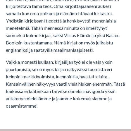
kirjoitettava tämä teos. Oma kirjoittajaääneni aukesi
samalla kun oma polkuni ja elämäntehtäväni kirkastui.
Yhdistän kirjoissani tiedettä ja henkisyyttä, monenlaisia
menetelmiä. Tähän mennessä minulta on ilmestynyt
suomeksi kolme kirjaa, kaksi Viisas Elämän ja yksi Basam
Booksin kustantamana. Nämä kirjat on myös julkaistu
englanniksi ja saatavilla maailmanlaajuisesti.
Vaikka monesti luullaan, kirjailijan työ ei ole vain yksin
puurtamista, se on myös kirjan näkyväksi tuomista eri
keinoin: markkinoimista, luennointia, haastatteluita...
Kansainvälinen näkyvyys vaatii vielä hiukan enemmän. Tässä
kaikessa ei kuitenkaan tarvitse onneksi navigoida yksin,
autamme mielellämme ja jaamme kokemuksiamme ja
osaamistamme!