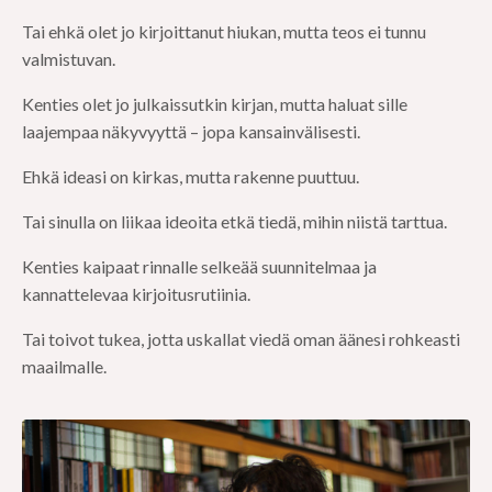
Tai ehkä olet jo kirjoittanut hiukan, mutta teos ei tunnu
valmistuvan.
Kenties olet jo julkaissutkin kirjan, mutta haluat sille
laajempaa näkyvyyttä – jopa kansainvälisesti.
Ehkä ideasi on kirkas, mutta rakenne puuttuu.
Tai sinulla on liikaa ideoita etkä tiedä, mihin niistä tarttua.
Kenties kaipaat rinnalle selkeää suunnitelmaa ja
kannattelevaa kirjoitusrutiinia.
Tai toivot tukea, jotta uskallat viedä oman äänesi rohkeasti
maailmalle.