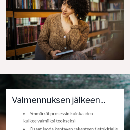
Valmennuksen jälkeen...
Ymmärrät prosessin kuinka idea
kulkee valmiiksi teokseksi
Osaat luoda kantavan rakenteen tietokirjalle