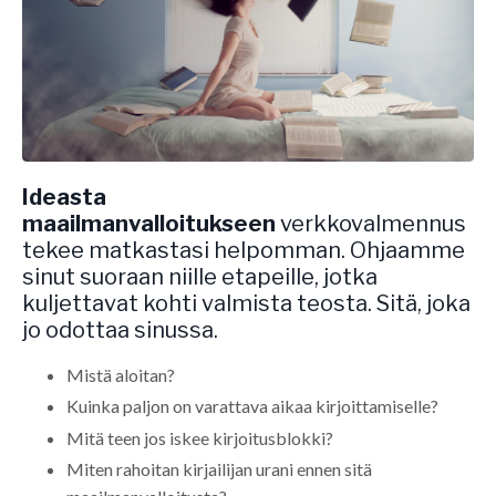
Ideasta
maailmanvalloitukseen
verkkovalmennus
tekee matkastasi helpomman. Ohjaamme
sinut suoraan niille etapeille, jotka
kuljettavat kohti valmista teosta. Sitä, joka
jo odottaa sinussa.
Mistä aloitan?
Kuinka paljon on varattava aikaa kirjoittamiselle?
Mitä teen jos iskee kirjoitusblokki?
Miten rahoitan kirjailijan urani ennen sitä