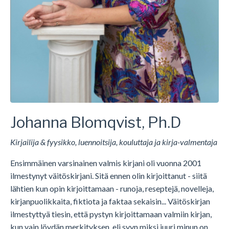
Johanna Blomqvist, Ph.D
Kirjailija & fyysikko, luennoitsija, kouluttaja ja kirja-valmentaja
Ensimmäinen varsinainen valmis kirjani oli vuonna 2001
ilmestynyt väitöskirjani. Sitä ennen olin kirjoittanut - siitä
lähtien kun opin kirjoittamaan - runoja, reseptejä, novelleja,
kirjanpuolikkaita, fiktiota ja faktaa sekaisin... Väitöskirjan
ilmestyttyä tiesin, että pystyn kirjoittamaan valmiin kirjan,
kun vain löydän merkityksen, eli syyn miksi juuri minun on