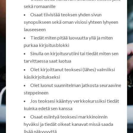
sekä romaanille
Osaat tiivistää teoksen yhden sivun
synopsikseen sekä oman visiosi yhteen lyhyeen
lauseeseen
Tiedät miten pitää luovuutta yllä ja miten
purkaa kirjoitusblokki
Sinulla on kirjoitusrutiini tai tiedät miten sen
tarvittaessa saat luotua
Olet kirjoittanut teoksesi (lähes) valmiiksi
käsikirjoitukseksi
Olet luonut suunnitelman jatkosta seuraavine
steppeineen
Jos teoksesi kääntyy verkkokurssiksi tiedät
kuinka edetä sen kanssa
Osaat esiintyä teoksesi markkinoinnin
hyväksi ja tiedät oikeat kanavat missä saada
lisää näkyvyyttä